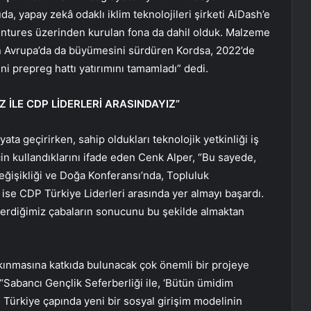
a, yapay zekâ odaklı iklim teknolojileri şirketi AiDash’e
Ventures üzerinden kurulan fona da dahil olduk. Malzeme
an Avrupa’da da büyümesini sürdüren Kordsa, 2022’de
ni prepreg hattı yatırımını tamamladı” dedi.
 İLE CDP LİDERLERİ ARASINDAYIZ”
ata geçirirken, sahip oldukları teknolojik yetkinliği iş
çin kullandıklarını ifade eden Cenk Alper, “Bu sayede,
eğişikliği ve Doğa Konferansı’nda, Topluluk
ü ise CDP Türkiye Liderleri arasında yer almayı başardı.
erdiğimiz çabaların sonucunu bu şekilde almaktan
lkınmasına katkıda bulunacak çok önemli bir projeye
“Sabancı Gençlik Seferberliği ile, ‘Bütün ümidim
, Türkiye çapında yeni bir sosyal girişim modelinin