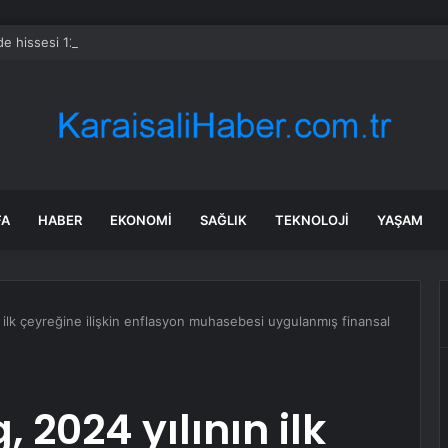
e hissesi 12 Ağustos’taki kazanç raporuyla %10 hareket edebilir
FA
HABER
EKONOMI
SAĞLIK
TEKNOLOJI
YAŞAM
 ilk çeyreğine ilişkin enflasyon muhasebesi uygulanmış finansal
 2024 yılının ilk