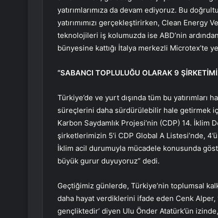
yatırımlarımıza da devam ediyoruz. Bu doğrultud
yatırımımızı gerçekleştirirken, Clean Energy 
teknolojileri iş kolumuzda ise ABD’nin ardınd
bünyesine kattığı İtalya merkezli Microtex’te ye
“SABANCI TOPLULUĞU OLARAK 9 ŞİRKETİMİZ
Türkiye’de ve yurt dışında tüm bu yatırımları hay
süreçlerini daha sürdürülebilir hale getirmek i
Karbon Saydamlık Projesi’nin (CDP) 14. İklim D
şirketlerimizin 5’i CDP Global A Listesi’nde, 4’
İklim acil durumuyla mücadele konusunda göst
büyük gurur duyuyoruz” dedi.
Geçtiğimiz günlerde, Türkiye’nin toplumsal ka
daha hayat verdiklerini ifade eden Cenk Alper, 
gençliktedir’ diyen Ulu Önder Atatürk’ün izinde