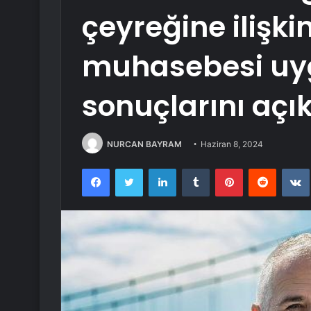
çeyreğine ilişki
muhasebesi uyg
sonuçlarını açı
NURCAN BAYRAM
Haziran 8, 2024
Facebook
Twitter
LinkedIn
Tumblr
Pinterest
Reddit