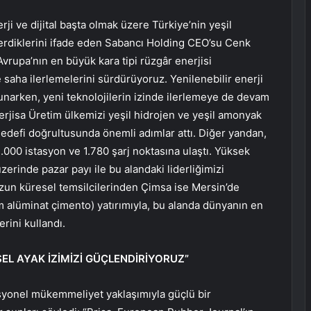
ji ve dijital başta olmak üzere Türkiye’nin yeşil
erdiklerini ifade eden Sabancı Holding CEO’su Cenk
 Avrupa’nın en büyük kara tipi rüzgâr enerjisi
saha ilerlemelerini sürdürüyoruz. Yenilenebilir enerji
sunarken, yeni teknolojilerin izinde ilerlemeye de devam
rjisa Üretim ülkemizi yeşil hidrojen ve yeşil amonyak
edefi doğrultusunda önemli adımlar attı. Diğer yandan,
1.000 istasyon ve 1.780 şarj noktasına ulaştı. Yüksek
erinde pazar payı ile bu alandaki liderliğimizi
zun küresel temsilcilerinden Çimsa ise Mersin’de
m alüminat çimento) yatırımıyla, bu alanda dünyanın en
rini kullandı.
EL AYAK İZİMİZİ GÜÇLENDİRİYORUZ”
syonel mükemmeliyet yaklaşımıyla güçlü bir