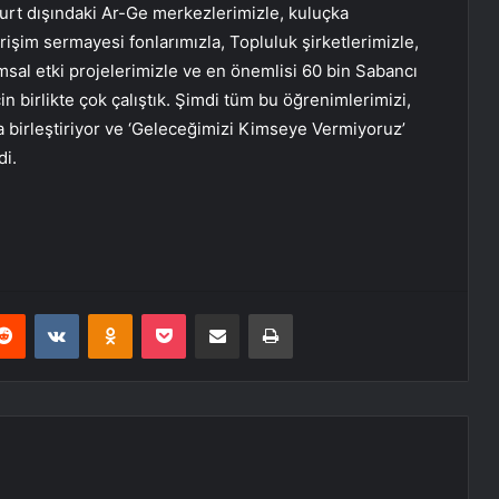
yurt dışındaki Ar-Ge merkezlerimizle, kuluçka
irişim sermayesi fonlarımızla, Topluluk şirketlerimizle,
msal etki projelerimizle ve en önemlisi 60 bin Sabancı
in birlikte çok çalıştık. Şimdi tüm bu öğrenimlerimizi,
a birleştiriyor ve ‘Geleceğimizi Kimseye Vermiyoruz’
di.
erest
Reddit
VKontakte
Odnoklassniki
Pocket
E-Posta ile paylaş
Yazdır