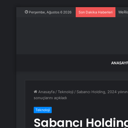
WeRid
Perşembe, Ağustos 6 2026
Son Dakika Haberleri
ANASAY
Anasayfa
/
Teknoloji
/
Sabancı Holding, 2024 yılının
sonuçlarını açıkladı
Teknoloji
Sabancı Holding,