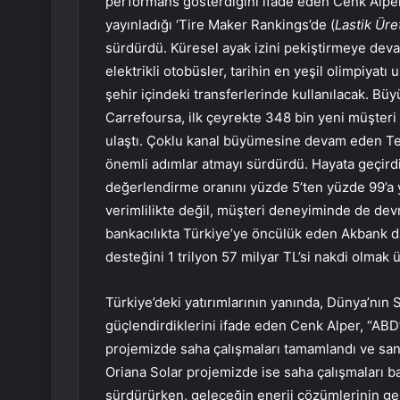
performans gösterdiğini ifade eden Cenk Alper
yayınladığı ‘Tire Maker Rankings’de (
Lastik Üre
sürdürdü. Küresel ayak izini pekiştirmeye deva
elektrikli otobüsler, tarihin en yeşil olimpiyatı
şehir içindeki transferlerinde kullanılacak. Büy
Carrefoursa, ilk çeyrekte 348 bin yeni müşter
ulaştı. Çoklu kanal büyümesine devam eden Te
önemli adımlar atmayı sürdürdü. Hayata geçirdi
değerlendirme oranını yüzde 5’ten yüzde 99’a
verimlilikte değil, müşteri deneyiminde de devr
bankacılıkta Türkiye’ye öncülük eden Akbank d
desteğini 1 trilyon 57 milyar TL’si nakdi olmak 
Türkiye’deki yatırımlarının yanında, Dünya’nın S
güçlendirdiklerini ifade eden Cenk Alper, “ABD’
projemizde saha çalışmaları tamamlandı ve sant
Oriana Solar projemizde ise saha çalışmaları baş
sürdürürken, geleceğin enerji çözümlerinin geli