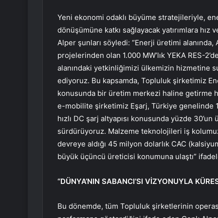
Yeni ekonomi odaklı büyüme stratejileriyle, ener
dönüşümüne katkı sağlayacak yatırımlara hız v
Alper şunları söyledi: “Enerji üretimi alanında,
projelerinden olan 1.000 MW’lık YEKA RES-2’de 
alanındaki yetkinliğimizi ülkemizin hizmetine 
ediyoruz. Bu kapsamda, Topluluk şirketimiz Ene
konusunda bir üretim merkezi haline getirme h
e-mobilite şirketimiz Eşarj, Türkiye genelinde 
hızlı DC şarj altyapısı konusunda yüzde 30’un üz
sürdürüyoruz. Malzeme teknolojileri iş kolumu
devreye aldığı 45 milyon dolarlık CAC (kalsiyu
büyük üçüncü üreticisi konumuna ulaştı” ifadele
“DÜNYA’NIN SABANCI’SI VİZYONUYLA KÜRES
Bu dönemde, tüm Topluluk şirketlerinin opera