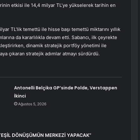
nin etkisi ile 14,4 milyar TL’ye yükselerek tarihin en
lyar TL’lik temettü ile hisse başı temettü miktarını yıllık
arına da kararlılıkla devam etti. Sabancı, ilk çeyrekte
leştirirken, dinamik stratejik portföy yönetimi ile
taya çıkaran stratejik adımlar atmayı sürdürdü.
Antonelli Belçika GP’sinde Polde, Verstappen
İkinci
Ağustos 5, 2026
İ YEŞİL DÖNÜŞÜMÜN MERKEZİ YAPACAK”