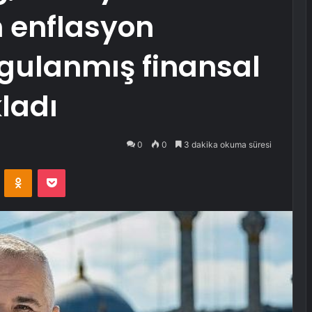
n enflasyon
ulanmış finansal
kladı
0
0
3 dakika okuma süresi
VKontakte
Odnoklassniki
Pocket