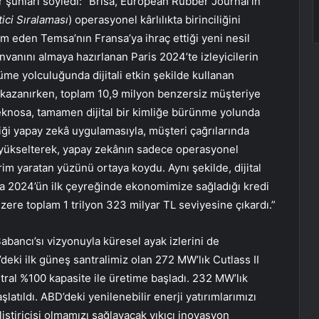
 şunları söyledi: “Brisa, European Rubber Journal’ın
tici Sıralaması
) operasyonel kârlılıkta birinciliğini
m eden Temsa’nın Fransa’ya ihraç ettiği yeni nesil
 unvanını almaya hazırlanan Paris 2024’te izleyicilerin
üme yolculuğunda dijitali etkin şekilde kullanan
i kazanırken, toplam 10,9 milyon benzersiz müşteriye
knosa, tamamen dijital bir kimliğe bürünme yolunda
ği yapay zekâ uygulamasıyla, müşteri çağrılarında
 yükselterek, yapay zekânın sadece operasyonel
im yaratan yüzünü ortaya koydu. Aynı şekilde, dijital
a 2024’ün ilk çeyreğinde ekonomimize sağladığı kredi
üzere toplam 1 trilyon 323 milyar TL seviyesine çıkardı.”
abancı’sı vizyonuyla küresel ayak izlerini de
deki ilk güneş santralimiz olan 272 MW’lık Cutlass II
ral %100 kapasite ile üretime başladı. 232 MW’lık
latıldı. ABD’deki yenilenebilir enerji yatırımlarımızı
ştiricisi olmamızı sağlayacak yıkıcı inovasyon