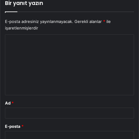
Bir yanıt yazın
E-posta adresiniz yayınlanmayacak.
Gerekli alanlar
*
ile
işaretlenmişlerdir
Y
o
r
u
m
*
Ad
*
E-posta
*