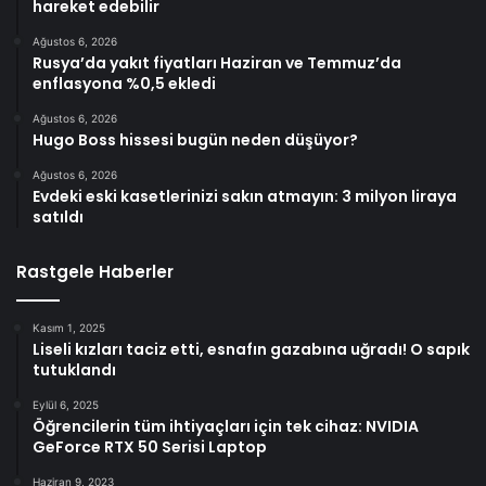
hareket edebilir
Ağustos 6, 2026
Rusya’da yakıt fiyatları Haziran ve Temmuz’da
enflasyona %0,5 ekledi
Ağustos 6, 2026
Hugo Boss hissesi bugün neden düşüyor?
Ağustos 6, 2026
Evdeki eski kasetlerinizi sakın atmayın: 3 milyon liraya
satıldı
Rastgele Haberler
Kasım 1, 2025
Liseli kızları taciz etti, esnafın gazabına uğradı! O sapık
tutuklandı
Eylül 6, 2025
Öğrencilerin tüm ihtiyaçları için tek cihaz: NVIDIA
GeForce RTX 50 Serisi Laptop
Haziran 9, 2023