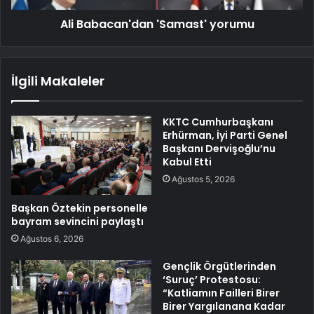
Ali Babacan'dan 'Samast' yorumu
İlgili Makaleler
KKTC Cumhurbaşkanı
Erhürman, İyi Parti Genel
Başkanı Dervişoğlu’nu
Kabul Etti
Ağustos 5, 2026
Başkan Öztekin personelle
bayram sevincini paylaştı
Ağustos 6, 2026
Gençlik Örgütlerinden
‘Suruç’ Protestosu:
“Katliamın Failleri Birer
Birer Yargılanana Kadar