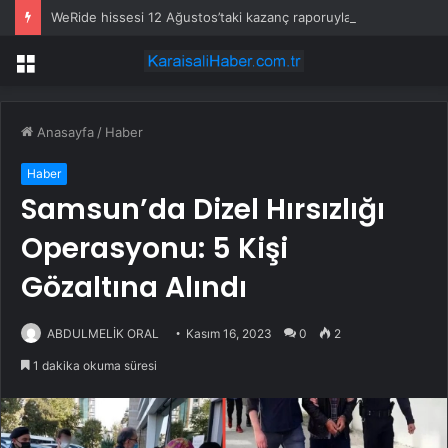
WeRide hissesi 12 Ağustos’taki kazanç raporuyla %10 hareket edebilir
Menü
Anasayfa
/
Haber
Haber
Samsun’da Dizel Hırsızlığı
Operasyonu: 5 Kişi
Gözaltına Alındı
ABDULMELİK ORAL
Kasım 16, 2023
0
2
1 dakika okuma süresi