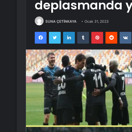
deplasmanda y
SUNA ÇETİNKAYA
Ocak 31, 2023
Facebook
Twitter
LinkedIn
Tumblr
Pinterest
Reddit