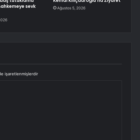
daş tutuklama
Kemal Kılıçdaroğlu’na Ziyaret
 mahkemeye sevk
Ağustos 5, 2026
2026
le işaretlenmişlerdir