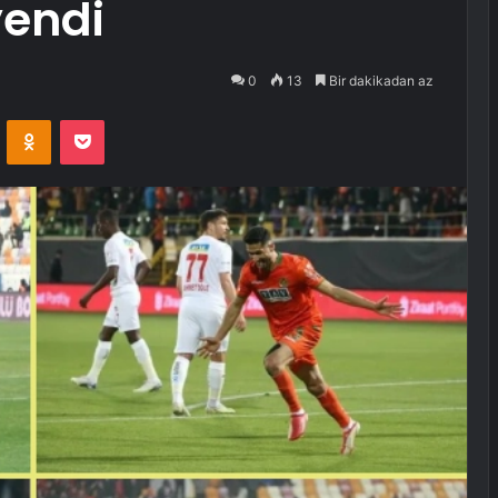
endi
0
13
Bir dakikadan az
VKontakte
Odnoklassniki
Pocket