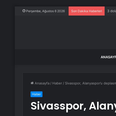
3 dol
Perşembe, Ağustos 6 2026
Son Dakika Haberleri
ANASAY
Anasayfa
/
Haber
/
Sivasspor, Alanyaspor’u deplas
Haber
Sivasspor, Alan