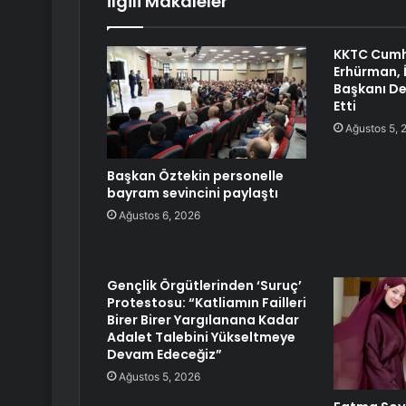
İlgili Makaleler
KKTC Cumh
Erhürman, İ
Başkanı De
Etti
Ağustos 5, 
Başkan Öztekin personelle
bayram sevincini paylaştı
Ağustos 6, 2026
Gençlik Örgütlerinden ‘Suruç’
Protestosu: “Katliamın Failleri
Birer Birer Yargılanana Kadar
Adalet Talebini Yükseltmeye
Devam Edeceğiz”
Ağustos 5, 2026