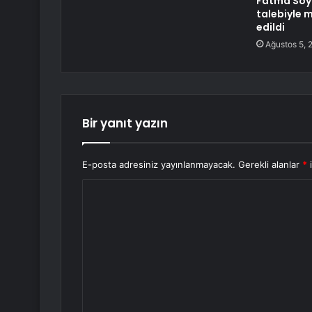
Fatma Soy
talebiyle
edildi
Ağustos 5, 
Bir yanıt yazın
E-posta adresiniz yayınlanmayacak.
Gerekli alanlar
*
i
Y
o
r
u
m
*