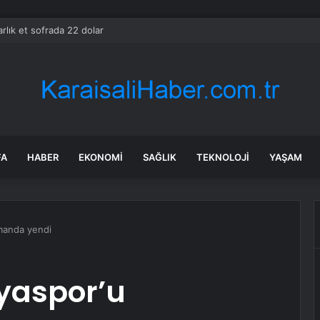
arlık et sofrada 22 dolar
FA
HABER
EKONOMI
SAĞLIK
TEKNOLOJI
YAŞAM
manda yendi
yaspor’u