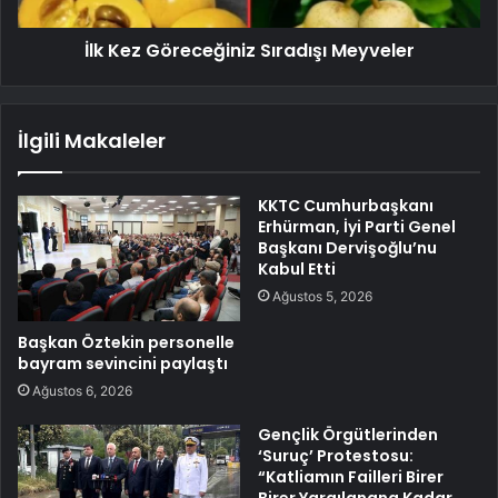
İlk Kez Göreceğiniz Sıradışı Meyveler
İlgili Makaleler
KKTC Cumhurbaşkanı
Erhürman, İyi Parti Genel
Başkanı Dervişoğlu’nu
Kabul Etti
Ağustos 5, 2026
Başkan Öztekin personelle
bayram sevincini paylaştı
Ağustos 6, 2026
Gençlik Örgütlerinden
‘Suruç’ Protestosu:
“Katliamın Failleri Birer
Birer Yargılanana Kadar