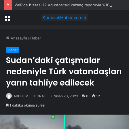
WeRide hissesi 12 Ağustos’taki kazanç raporuyla %10 hareket edebilir
Menü
Anasayfa
/
Haber
Haber
Sudan’daki çatışmalar
nedeniyle Türk vatandaşları
yarın tahliye edilecek
ABDULMELİK ORAL
Nisan 23, 2023
0
12
1 dakika okuma süresi