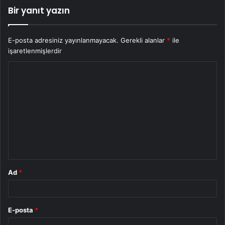
Bir yanıt yazın
E-posta adresiniz yayınlanmayacak.
Gerekli alanlar
*
ile
işaretlenmişlerdir
Y
o
r
u
m
*
Ad
*
E-posta
*