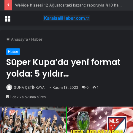
WeRide hissesi 12 Ağustos’taki kazanç raporuyla %10 hareket edebilir
Menü
Anasayfa
/
Haber
Haber
Süper Kupa’da yeni format
yolda: 5 yıldır…
SUNA ÇETİNKAYA
Kasım 13, 2023
0
1
1 dakika okuma süresi