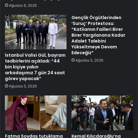
Ağustos 6, 2026
Gençlik Örgütlerinden
‘Suruç’ Protestosu:
“Katliamın Failleri Birer
Birer Yargılanana Kadar
Adalet Talebini
Yükseltmeye Devam
Edeceğiz”
İstanbul Valisi Gül, bayram
Ağustos 5, 2026
tedbirlerini açıkladı: “44
bin kişiye yakın
arkadaşımız 7 gün 24 saat
görev yapacak”
Ağustos 5, 2026
Fatma Soydaş tutuklama
Kemal Kılıçdaroğlu’na