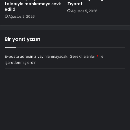
talebiyle mahkemeye sevk
Ziyaret
edildi
Ağustos 5, 2026
Ağustos 5, 2026
Bir yanıt yazın
E-posta adresiniz yayınlanmayacak.
Gerekli alanlar
*
ile
işaretlenmişlerdir
Y
o
r
u
m
*