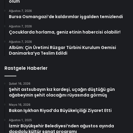
ölüm
Ağustos 7, 2026
Bursa Osmangazi’de kaldırımlar işgalden temizlendi
Ağustos 7, 2026
Çocuklarda horlama, geniz etinin habercisi olabilir!
Ağustos 7, 2026
Albüm: Çin Üretimi Rüzgar Türbini Kurulum Gemisi
Danimarka’ya Teslim Edildi
Rastgele Haberler
Şubat 16, 2026
Şehit astsubayın kız kardeşi, uçağın düştüğü gün
ağabeyinin şehit olacağını rüyasında görmüş
Mayıs 16, 2026
Bakan Işıkhan Riyad’da Büyükelçiliği Ziyaret Etti
Ağustos 1, 2025
İzmir Büyükşehir Belediyesi’nden ağustos ayında
dopdolu kültür sanat programı