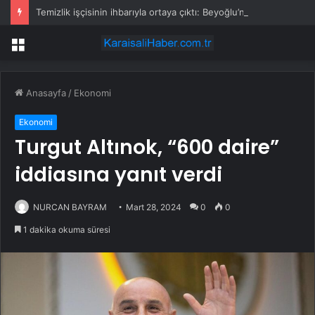
Temizlik işçisinin ihbarıyla ortaya çıktı: Beyoğlu’nda sır ölüm
Menü
Anasayfa
/
Ekonomi
Ekonomi
Turgut Altınok, “600 daire”
iddiasına yanıt verdi
NURCAN BAYRAM
Mart 28, 2024
0
0
1 dakika okuma süresi