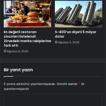
En değerli restoran
S-400’un diyeti 5 milyar
zincirleri listelendi:
dolar
Zirvedeki marka rakiplerine
Ağustos 5, 2026
fark attı
Ağustos 6, 2026
Bir yanıt yazın
E-posta adresiniz yayınlanmayacak.
Gerekli alanlar
*
ile
işaretlenmişlerdir
Y
o