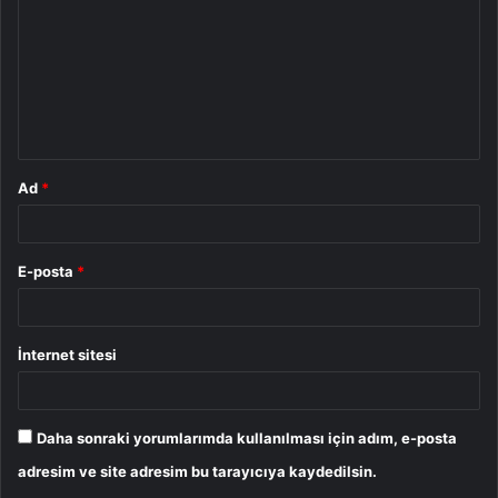
r
u
m
*
Ad
*
E-posta
*
İnternet sitesi
Daha sonraki yorumlarımda kullanılması için adım, e-posta
adresim ve site adresim bu tarayıcıya kaydedilsin.